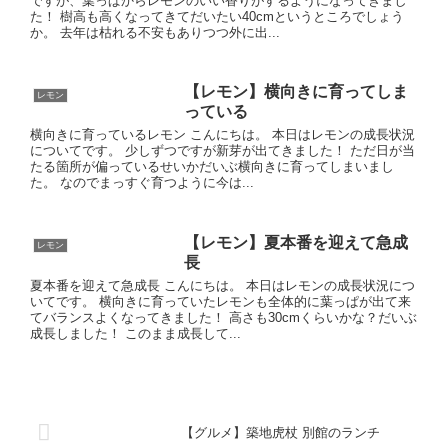
ですが、葉っぱからレモンのいい香りがするようになってきまし
た！ 樹高も高くなってきてだいたい40cmというところでしょう
か。 去年は枯れる不安もありつつ外に出...
【レモン】横向きに育ってしま
レモン
っている
横向きに育っているレモン こんにちは。 本日はレモンの成長状況
についてです。 少しずつですが新芽が出てきました！ ただ日が当
たる箇所が偏っているせいかだいぶ横向きに育ってしまいまし
た。 なのでまっすぐ育つように今は...
【レモン】夏本番を迎えて急成
レモン
長
夏本番を迎えて急成長 こんにちは。 本日はレモンの成長状況につ
いてです。 横向きに育っていたレモンも全体的に葉っぱが出て来
てバランスよくなってきました！ 高さも30cmくらいかな？だいぶ
成長しました！ このまま成長して...
【グルメ】築地虎杖 別館のランチ