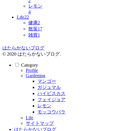
2
レモン
4
Life
22
健康
2
散策
17
雑貨
1
はたらかないブログ
© 2020 はたらかないブログ.
Category
Profile
Gardening
マンゴー
ガジュマル
ハイビスカス
フェイジョア
レモン
モッコウバラ
Life
サイトマップ
はたらかないブログ