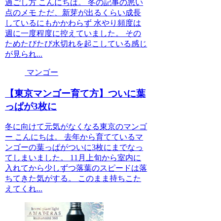
過ごし方 こんにちは。 冬の記事の悪い
点のメモ ただ、新芽が出るくらい成長
しているにもかかわらず 水やり頻度は
週に一度程度に控えていました。 その
ためたびたび水切れを起こしている感じ
が見られ...
マンゴー
【東京マンゴー育て方】ついに葉
っぱが3枚に
冬に向けて元気がなくなる東京のマンゴ
ー こんにちは。 去年から育てているマ
ンゴーの葉っぱがついに3枚にまでなっ
てしまいました。 11月上旬から室内に
入れてから少しずつ落葉のスピードは落
ちてきた気がする。 このまま持ちこた
えてくれ...