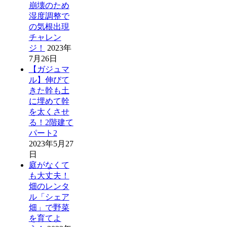
崩壊のため
湿度調整で
の気根出現
チャレン
ジ！
2023年
7月26日
【ガジュマ
ル】伸びて
きた幹も土
に埋めて幹
を太くさせ
る！2階建て
パート2
2023年5月27
日
庭がなくて
も大丈夫！
畑のレンタ
ル「シェア
畑」で野菜
を育てよ