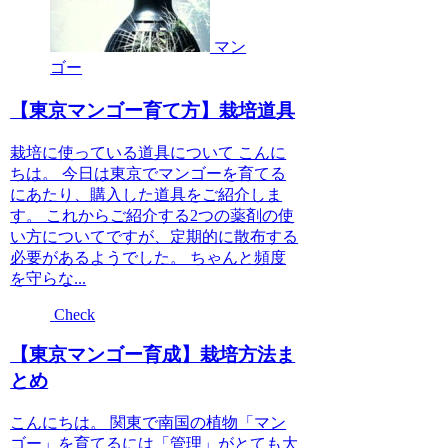
マン
ゴー
【東京マンゴー育て方】栽培道具
栽培に使っている道具について こんに
ちは。 今日は東京でマンゴーを育てる
にあたり、購入した道具をご紹介しま
す。 これからご紹介する2つの薬剤の使
い方についてですが、定期的に散布する
必要があるようでした。 ちゃんと頻度
を守らな...
Check
【東京マンゴー育成】栽培方法ま
とめ
こんにちは。 関東で南国の植物「マン
ゴー」を育てるには「管理」がとても大