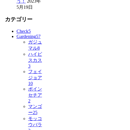
う！
2023年
5月19日
カテゴリー
Check
5
Gardening
57
ガジュ
マル
8
ハイビ
スカス
3
フェイ
ジョア
10
ポイン
セチア
2
マンゴ
ー
25
モッコ
ウバラ