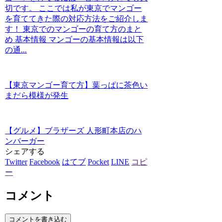
切です。 ここでは私が東京でマンゴー
を育ててきた際の対応方法をご紹介しま
す！ 東京でのマンゴーの育て方のまと
め 基本情報 マンゴーの基本情報は以下
の通...
【東京マンゴー育て方】葉っぱに茶色い
まだら模様が発生
【グルメ】ブラザーズ 人形町本店のハ
ンバーガー
シェアする
Twitter
Facebook
はてブ
Pocket
LINE
コピ
ー
コメント
コメントを書き込む